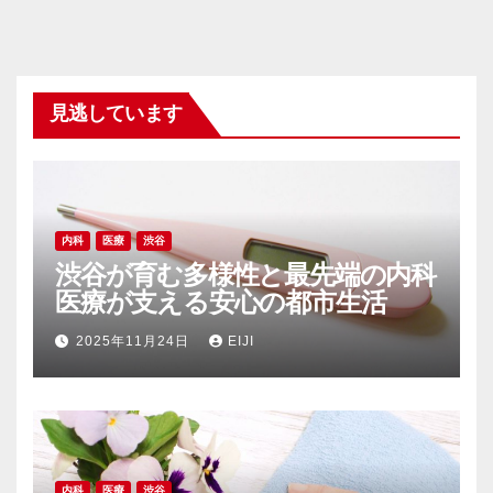
見逃しています
内科
医療
渋谷
渋谷が育む多様性と最先端の内科
医療が支える安心の都市生活
2025年11月24日
EIJI
内科
医療
渋谷