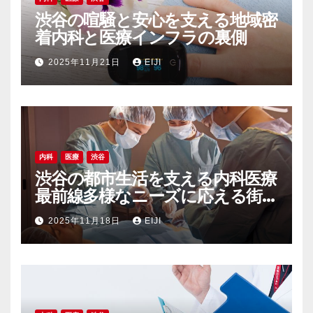
渋谷の喧騒と安心を支える地域密
着内科と医療インフラの裏側
2025年11月21日
EIJI
内科
医療
渋谷
渋谷の都市生活を支える内科医療
最前線多様なニーズに応える街
の健康インフラ
2025年11月18日
EIJI