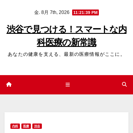
コ
金. 8月 7th, 2026
11:21:39 PM
ン
テ
渋谷で見つける！スマートな内
ン
科医療の新常識
ツ
へ
あなたの健康を支える、最新の医療情報がここに。
ス
キ
ッ
プ
内科
医療
渋谷