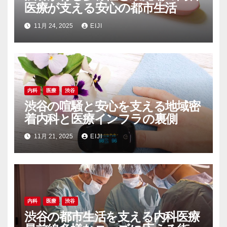
医療が支える安心の都市生活
11月 24, 2025
EIJI
内科
医療
渋谷
渋谷の喧騒と安心を支える地域密
着内科と医療インフラの裏側
11月 21, 2025
EIJI
内科
医療
渋谷
渋谷の都市生活を支える内科医療