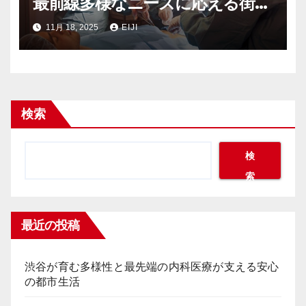
最前線多様なニーズに応える街の
健康インフラ
11月 18, 2025
EIJI
検索
検
索
最近の投稿
渋谷が育む多様性と最先端の内科医療が支える安心
の都市生活