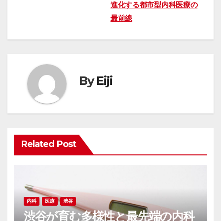
進化する都市型内科医療の
稿
最前線
ナ
ビ
ゲ
By
Eiji
ー
シ
ョ
Related Post
ン
内科
医療
渋谷
渋谷が育む多様性と最先端の内科