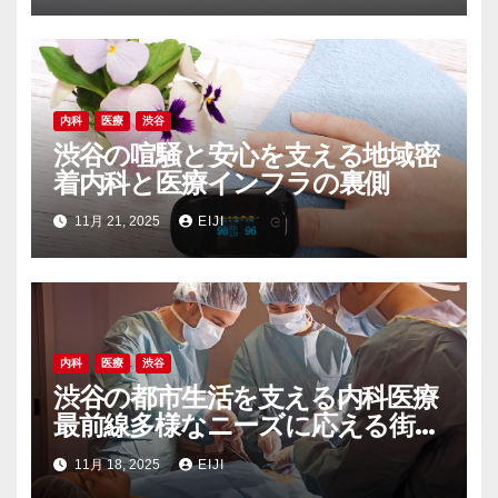
内科
医療
渋谷
渋谷の喧騒と安心を支える地域密
着内科と医療インフラの裏側
11月 21, 2025
EIJI
内科
医療
渋谷
渋谷の都市生活を支える内科医療
最前線多様なニーズに応える街の
健康インフラ
11月 18, 2025
EIJI