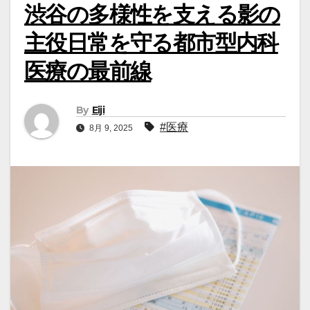
渋谷の多様性を支える影の
主役日常を守る都市型内科
医療の最前線
By
Eiji
#医療
8月 9, 2025