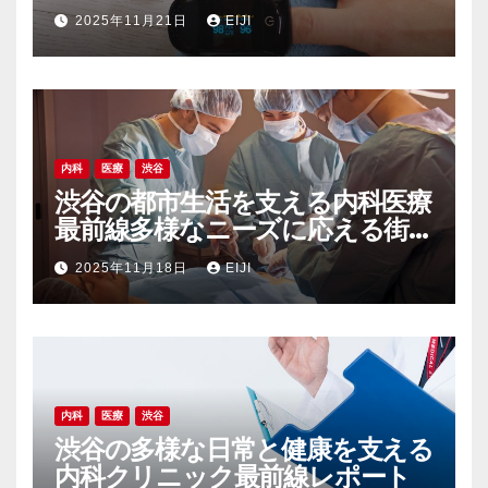
2025年11月21日
EIJI
内科
医療
渋谷
渋谷の都市生活を支える内科医療
最前線多様なニーズに応える街
の健康インフラ
2025年11月18日
EIJI
内科
医療
渋谷
渋谷の多様な日常と健康を支える
内科クリニック最前線レポート