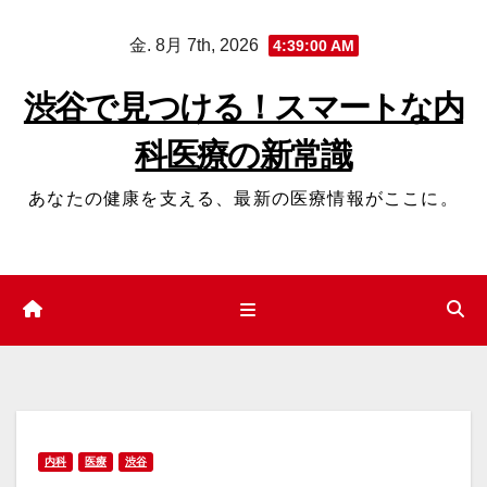
コ
金. 8月 7th, 2026
4:39:01 AM
ン
テ
渋谷で見つける！スマートな内
ン
科医療の新常識
ツ
へ
あなたの健康を支える、最新の医療情報がここに。
ス
キ
ッ
プ
内科
医療
渋谷