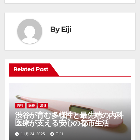
ナ
ビ
ゲ
By
Eiji
ー
シ
ョ
Related Post
ン
内科
医療
渋谷
渋谷が育む多様性と最先端の内科
医療が支える安心の都市生活
11月 24, 2025
EIJI