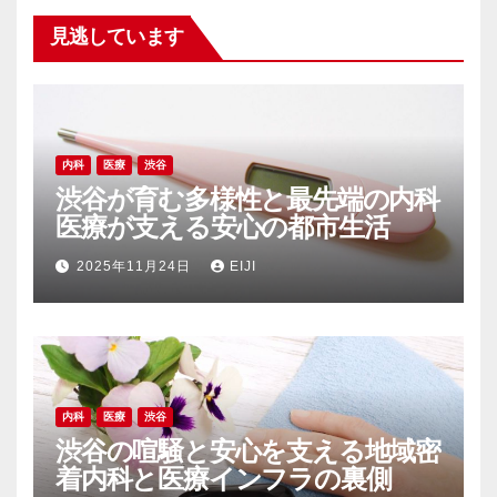
見逃しています
内科
医療
渋谷
渋谷が育む多様性と最先端の内科
医療が支える安心の都市生活
2025年11月24日
EIJI
内科
医療
渋谷
渋谷の喧騒と安心を支える地域密
着内科と医療インフラの裏側