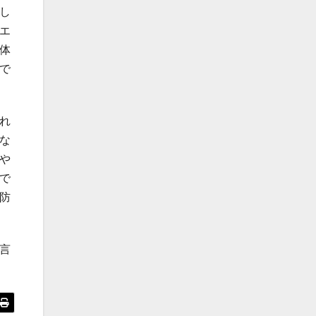
し
エ
体
で
れ
な
や
で
防
言