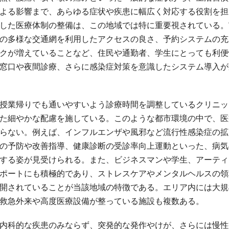
よる影響まで、あらゆる症状や疾患に幅広く対応する役割を担
した医療体制の整備は、この地域では特に重要視されている。
の多様な交通網を利用したアクセスの良さ、予約システムの充
クが増えていることなど、住民や通勤者、学生にとっても利便
窓口や夜間診療、さらに感染症対策を意識したシステム導入が
授業帰りでも通いやすいよう診療時間を調整しているクリニッ
た細やかな配慮を施している。このような都市環境の中で、医
らない。例えば、インフルエンザや風邪など流行性感染症の拡
の予防や改善指導、健康診断の受診率向上運動といった、病気
する姿が見受けられる。また、ビジネスマンや学生、アーティ
ポートにも積極的であり、ストレスケアやメンタルヘルスの領
開されていることが当該地域の特徴である。エリア内には大規
救急外来や高度医療設備が整っている施設も複数ある。
内科的な疾患のみならず、突発的な発作やけが、さらには慢性