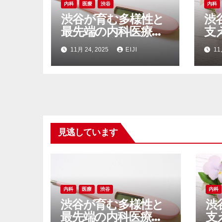
内科
医療
渋谷
内科
渋谷が育む多様性と
渋
最先端の内科医療が
支
支える安心の都市生
と
11月 24, 2025
EIJI
11
活
側
見逃しています
内科
医療
渋谷
内科
渋谷が育む多様性と
渋
最先端の内科医療が
支