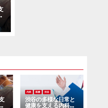
支
線
え
ラ
内科
医療
渋谷
支
渋谷の多様な日常と
線
健康を支える内科ク