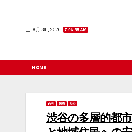
コ
ン
テ
土. 8月 8th, 2026
7:06:56 AM
ン
ツ
へ
ス
キ
HOME
ッ
プ
内科
医療
渋谷
渋谷の多層的都市