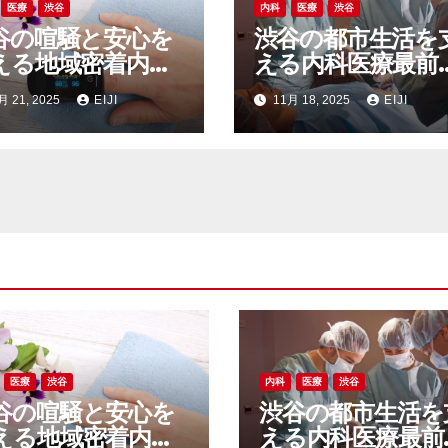
医療
渋谷
内科
医療
渋谷
谷の喧騒と安心を
渋谷の都市生活を
える地域密着内科
える内科医療最前
医療インフラの裏
多様なニーズに応
月 21, 2025
EIJI
11月 18, 2025
EIJI
る街の健康インフ
医療
渋谷
内科
医療
渋谷
谷の喧騒と安心を
渋谷の都市生活を
える地域密着内科
える内科医療最前