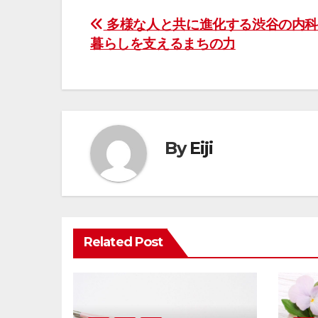
投
多様な人と共に進化する渋谷の内科
暮らしを支えるまちの力
稿
ナ
ビ
ゲ
By
Eiji
ー
シ
ョ
Related Post
ン