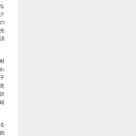
な
ク
の
光
済
材
わ
子
意
訳
組
る
的