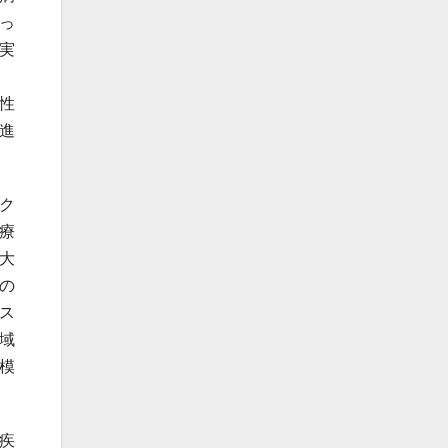
っ
実
性
進
ク
療
大
の
ス
域
模
疾