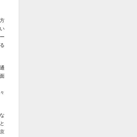
方
い
ー
る
通
面
々
な
と
京