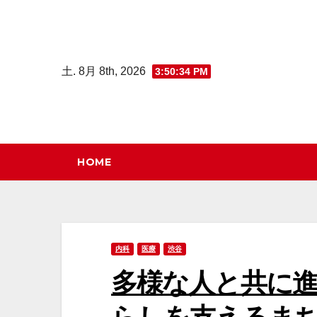
コ
ン
テ
土. 8月 8th, 2026
3:50:35 PM
ン
ツ
へ
ス
キ
HOME
ッ
プ
内科
医療
渋谷
多様な人と共に