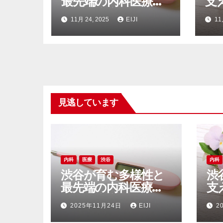
最先端の内科医療が
支
支える安心の都市生
と
11月 24, 2025
EIJI
11
活
側
見逃しています
内科
医療
渋谷
内科
渋谷が育む多様性と
渋
最先端の内科医療が
支
支える安心の都市生
と
2025年11月24日
EIJI
2
活
側