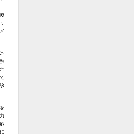
療
り
メ
迅
熱
わ
て
診
を
力
齢
に