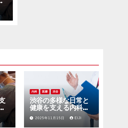
線
え
ラ
内科
医療
渋谷
支
渋谷の多様な日常と
線
健康を支える内科ク
え
リニック最前線レポ
2025年11月15日
EIJI
ラ
ート