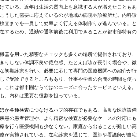
けている。近年は生活の質向上を意識する人が増えたこともあ
こうした需要に応えているのが地域の病院や診療所だ。内科診
検査までを一貫して効率よく行える体制作りが進んでいる。と
在するため、通勤や通学前後に利用できることが都市部特有の
機器を用いた精密なチェックも多くの場所で提供されており、
きりしない体調不良や倦怠感、たとえば咳が長引く場合や、微
な初期診療を行い、必要に応じて専門の医療機関への紹介が行
しで受診できるところもあり、仕事や学業の合間の時間を使っ
。これは都市圏ならではのニーズに合ったサービスといえる。
も、内科は重要な役割を担っている。
ほか各種検査につなげるハブ的存在でもある。高度な医療設備
疾患の患者管理や、より精密な検査が必要なケースの対応にも
療を行う医療機関も少なくない。家庭から出ることが難しい高
療が実施されている。在宅診療を通じて、医師や看護師が自宅