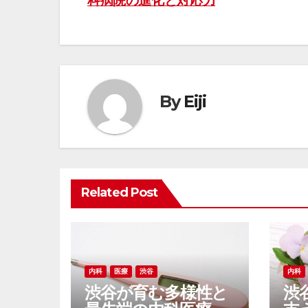
科病院の進化と対応力
稿
ナ
ビ
ゲ
By
Eiji
ー
シ
ョ
Related Post
ン
内科
医療
渋谷
内科
渋谷が育む多様性と
渋