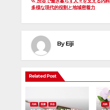
投
渋谷で働き暮らす人々を支える内科
多様な現代的役割と地域密着力
稿
ナ
ビ
ゲ
By
Eiji
ー
シ
ョ
Related Post
ン
内科
医療
渋谷
内科