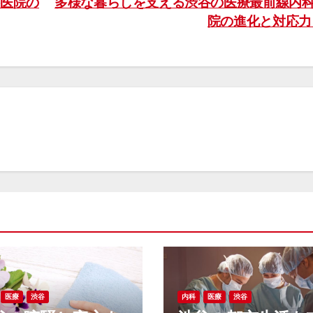
医院の
多様な暮らしを支える渋谷の医療最前線内
院の進化と対応
医療
渋谷
内科
医療
渋谷