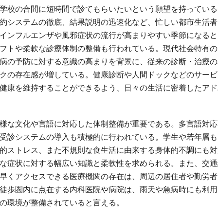
学校の合間に短時間で診てもらいたいという願望を持っている
約システムの徹底、結果説明の迅速化など、忙しい都市生活者
インフルエンザや風邪症状の流行が高まりやすい季節になると
フトや柔軟な診療体制の整備も行われている。現代社会特有の
病の予防に対する意識の高まりを背景に、従来の診断・治療の
クの存在感が増している。健康診断や人間ドックなどのサービ
健康を維持することができるよう、日々の生活に密着したアド
様な文化や言語に対応した体制整備が重要である。多言語対応
受診システムの導入も積極的に行われている。学生や若年層も
的ストレス、また不規則な食生活に由来する身体的不調にも対
な症状に対する幅広い知識と柔軟性を求められる。また、交通
早くアクセスできる医療機関の存在は、周辺の居住者や勤労者
徒歩圏内に点在する内科医院や病院は、雨天や急病時にも利用
の環境が整備されていると言える。