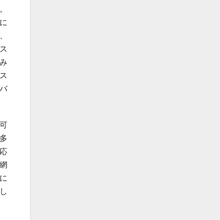
。
に
、
ス
み
ス
バ
可
多
応
網
に
し