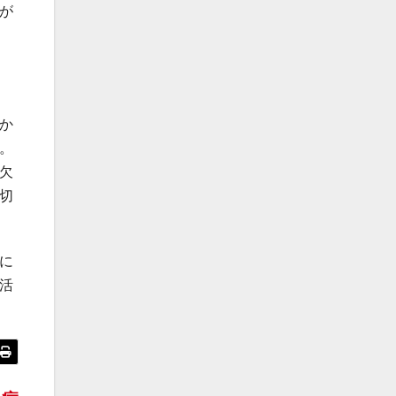
が
か
。
欠
切
に
活