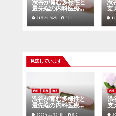
渋谷が育む多様性と
渋
最先端の内科医療が
支
支える安心の都市生
と
11月 24, 2025
EIJI
11
活
側
見逃しています
内科
医療
渋谷
内科
渋谷が育む多様性と
渋
最先端の内科医療が
支
支える安心の都市生
と
2025年11月24日
EIJI
2