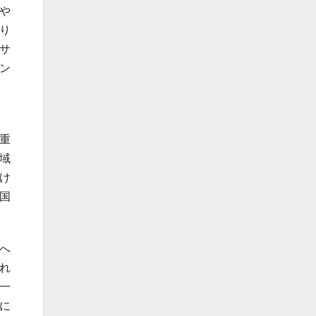
や
り
サ
ン
重
域
け
国
へ
れ
一
に