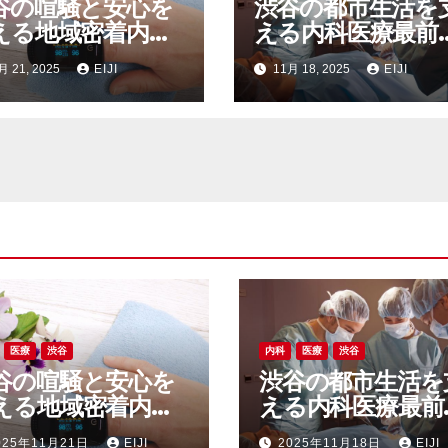
谷の喧騒と安心を
渋谷の都市生活を
える地域密着内科
える内科医療最前
医療インフラの裏
多様なニーズに応
月 21, 2025
EIJI
11月 18, 2025
EIJI
る街の健康インフ
医療
渋谷
内科
医療
渋谷
谷の喧騒と安心を
渋谷の都市生活を
える地域密着内科
える内科医療最前
医療インフラの裏
多様なニーズに応
025年11月21日
EIJI
2025年11月18日
EIJI