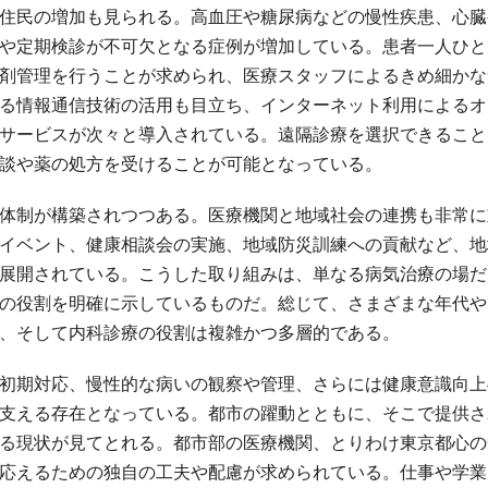
住民の増加も見られる。高血圧や糖尿病などの慢性疾患、心臓
や定期検診が不可欠となる症例が増加している。患者一人ひと
剤管理を行うことが求められ、医療スタッフによるきめ細かな
る情報通信技術の活用も目立ち、インターネット利用によるオ
サービスが次々と導入されている。遠隔診療を選択できること
談や薬の処方を受けることが可能となっている。
体制が構築されつつある。医療機関と地域社会の連携も非常に
イベント、健康相談会の実施、地域防災訓練への貢献など、地
展開されている。こうした取り組みは、単なる病気治療の場だ
の役割を明確に示しているものだ。総じて、さまざまな年代や
、そして内科診療の役割は複雑かつ多層的である。
初期対応、慢性的な病いの観察や管理、さらには健康意識向上
支える存在となっている。都市の躍動とともに、そこで提供さ
る現状が見てとれる。都市部の医療機関、とりわけ東京都心の
応えるための独自の工夫や配慮が求められている。仕事や学業