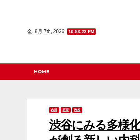
コ
ン
テ
金. 8月 7th, 2026
10:53:24 PM
ン
ツ
へ
ス
キ
HOME
ッ
プ
内科
医療
渋谷
渋谷にみる多様