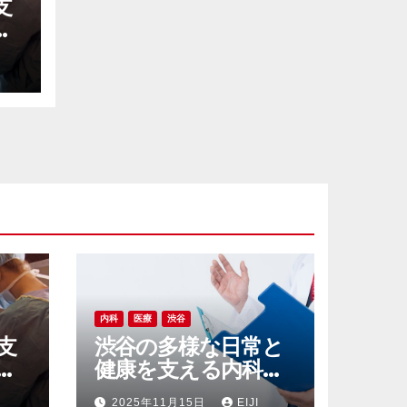
支
線
え
ラ
内科
医療
渋谷
支
渋谷の多様な日常と
線
健康を支える内科ク
え
リニック最前線レポ
2025年11月15日
EIJI