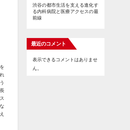
渋谷の都市生活を支える進化す
る内科病院と医療アクセスの最
前線
最近のコメント
表示できるコメントはありませ
を
ん。
れ
う
長
ス
な
え