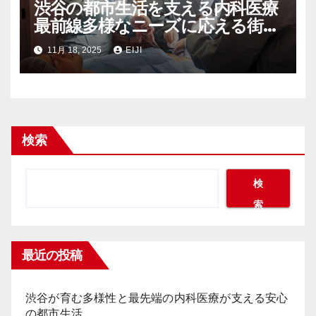
渋谷の都市生活を支える内科医療
最前線多様なニーズに応える街の
健康インフラ
11月 18, 2025
EIJI
検索
検
索
最近の投稿
渋谷が育む多様性と最先端の内科医療が支える安心
の都市生活