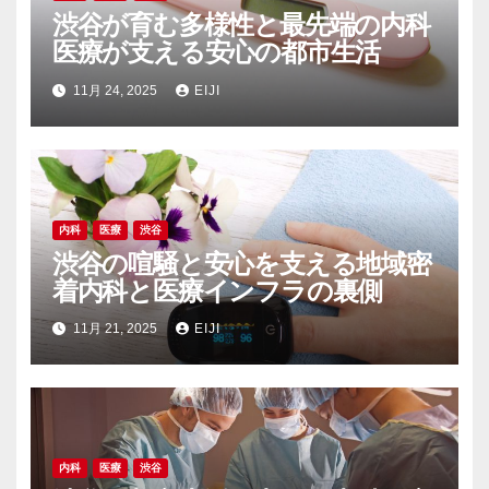
渋谷が育む多様性と最先端の内科
医療が支える安心の都市生活
11月 24, 2025
EIJI
内科
医療
渋谷
渋谷の喧騒と安心を支える地域密
着内科と医療インフラの裏側
11月 21, 2025
EIJI
内科
医療
渋谷