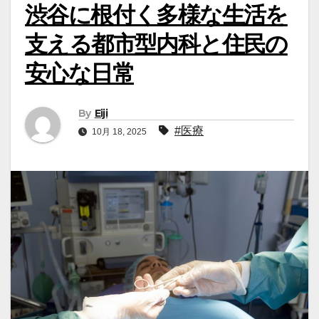
渋谷に根付く多様な生活を
支える都市型内科と住民の
安心な日常
By
Eiji
#医療
10月 18, 2025