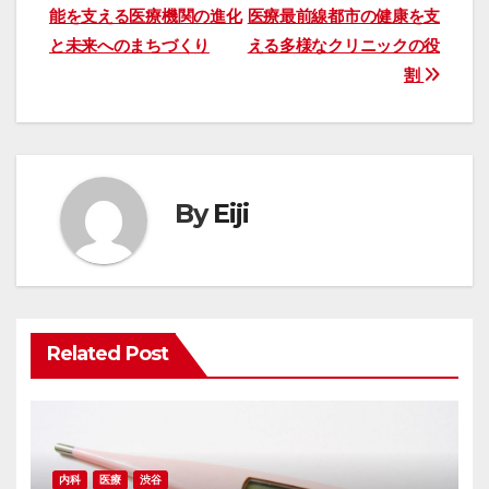
能を支える医療機関の進化
医療最前線都市の健康を支
稿
と未来へのまちづくり
える多様なクリニックの役
ナ
割
ビ
ゲ
ー
By
Eiji
シ
ョ
ン
Related Post
内科
医療
渋谷