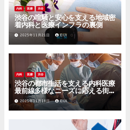
内科
医療
渋谷
渋谷の喧騒と安心を支える地域密
着内科と医療インフラの裏側
2025年11月21日
EIJI
内科
医療
渋谷
渋谷の都市生活を支える内科医療
最前線多様なニーズに応える街
の健康インフラ
2025年11月18日
EIJI