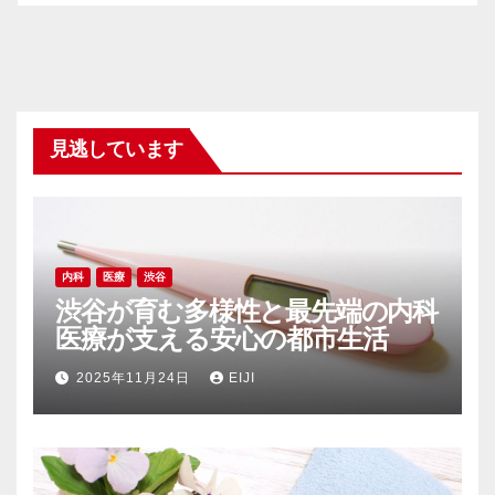
見逃しています
内科
医療
渋谷
渋谷が育む多様性と最先端の内科
医療が支える安心の都市生活
2025年11月24日
EIJI