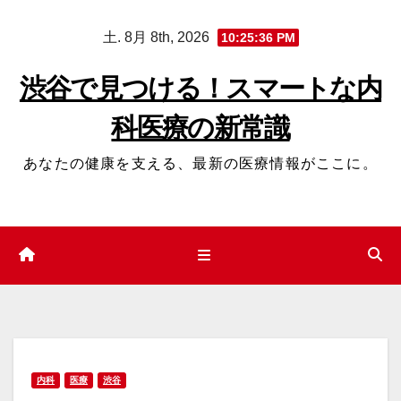
コ
土. 8月 8th, 2026
10:25:36 PM
ン
テ
渋谷で見つける！スマートな内
ン
科医療の新常識
ツ
へ
あなたの健康を支える、最新の医療情報がここに。
ス
キ
ッ
プ
内科
医療
渋谷