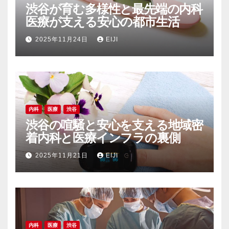
渋谷が育む多様性と最先端の内科
医療が支える安心の都市生活
2025年11月24日
EIJI
内科
医療
渋谷
渋谷の喧騒と安心を支える地域密
着内科と医療インフラの裏側
2025年11月21日
EIJI
内科
医療
渋谷