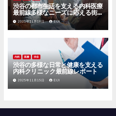
渋谷の都市生活を支える内科医療
最前線多様なニーズに応える街
の健康インフラ
2025年11月18日
EIJI
内科
医療
渋谷
渋谷の多様な日常と健康を支える
内科クリニック最前線レポート
2025年11月15日
EIJI