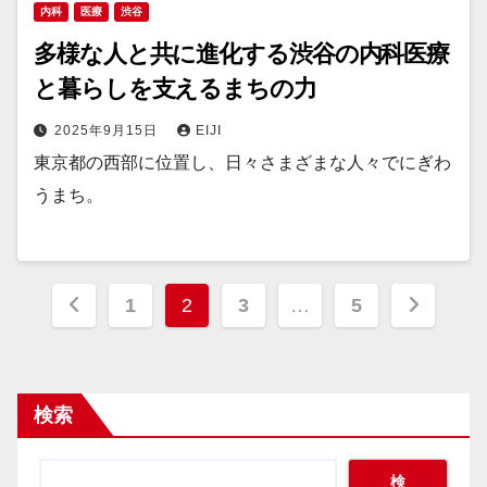
内科
医療
渋谷
多様な人と共に進化する渋谷の内科医療
と暮らしを支えるまちの力
2025年9月15日
EIJI
東京都の西部に位置し、日々さまざまな人々でにぎわ
うまち。
投
1
2
3
…
5
稿
の
検索
ペ
ー
検