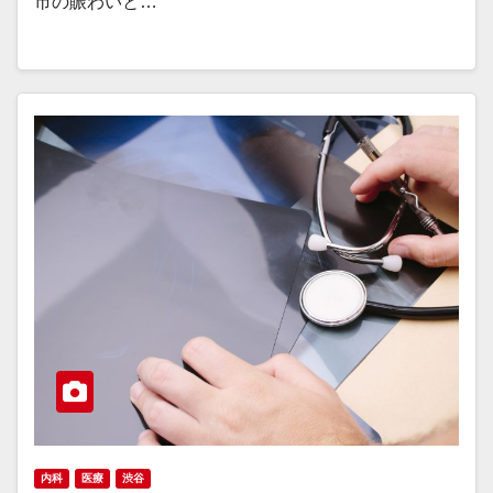
市の賑わいと…
内科
医療
渋谷