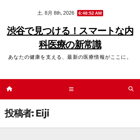
コ
土. 8月 8th, 2026
6:48:53 AM
ン
テ
渋谷で見つける！スマートな内
ン
科医療の新常識
ツ
へ
あなたの健康を支える、最新の医療情報がここに。
ス
キ
ッ
プ
投稿者:
Eiji