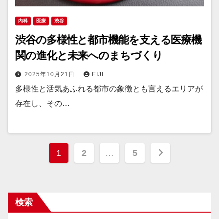
内科
医療
渋谷
渋谷の多様性と都市機能を支える医療機
関の進化と未来へのまちづくり
2025年10月21日
EIJI
多様性と活気あふれる都市の象徴とも言えるエリアが
存在し、その…
投
1
2
…
5
稿
の
検索
ペ