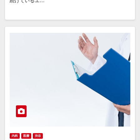
続けているエ…
内科
医療
渋谷