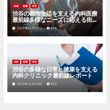
内科
医療
渋谷
渋谷の都市生活を支える内科医療
最前線多様なニーズに応える街
の健康インフラ
2025年11月18日
EIJI
内科
医療
渋谷
渋谷の多様な日常と健康を支える
内科クリニック最前線レポート
2025年11月15日
EIJI