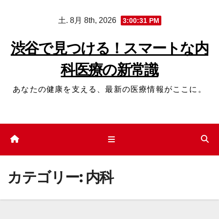
コ
土. 8月 8th, 2026
3:00:32 PM
ン
テ
渋谷で見つける！スマートな内
ン
科医療の新常識
ツ
へ
あなたの健康を支える、最新の医療情報がここに。
ス
キ
ッ
プ
カテゴリー:
内科