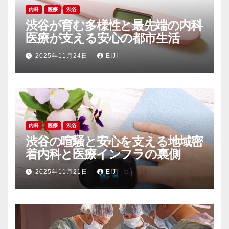
内科
医療
渋谷
渋谷が育む多様性と最先端の内科
医療が支える安心の都市生活
2025年11月24日
EIJI
内科
医療
渋谷
渋谷の喧騒と安心を支える地域密
着内科と医療インフラの裏側
2025年11月21日
EIJI