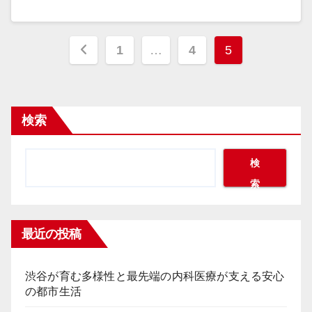
投
1
…
4
5
稿
の
検索
ペ
ー
検
索
ジ
送
最近の投稿
り
渋谷が育む多様性と最先端の内科医療が支える安心
の都市生活