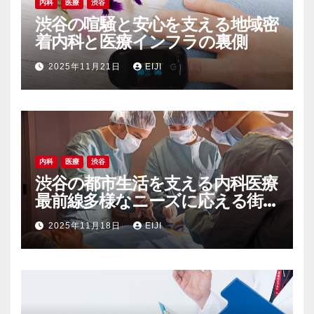
内科
医療
渋谷
渋谷の喧騒と安心を支える地域密
着内科と医療インフラの裏側
2025年11月21日
EIJI
内科
医療
渋谷
渋谷の都市生活を支える内科医療
最前線多様なニーズに応える街
の健康インフラ
2025年11月18日
EIJI