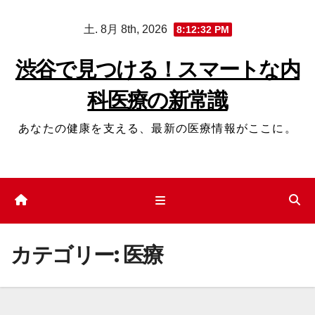
コ
土. 8月 8th, 2026
8:12:32 PM
ン
テ
渋谷で見つける！スマートな内
ン
科医療の新常識
ツ
へ
あなたの健康を支える、最新の医療情報がここに。
ス
キ
ッ
プ
カテゴリー:
医療