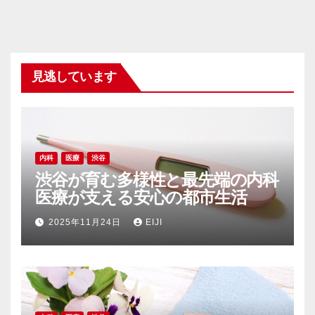
見逃しています
内科
医療
渋谷
渋谷が育む多様性と最先端の内科
医療が支える安心の都市生活
2025年11月24日
EIJI